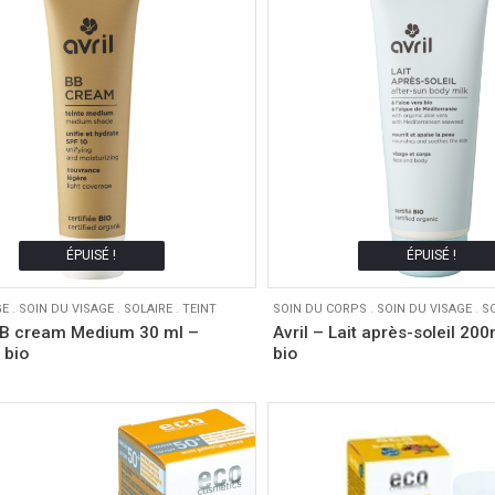
ÉPUISÉ !
ÉPUISÉ !
GE
.
SOIN DU VISAGE
.
SOLAIRE
.
TEINT
SOIN DU CORPS
.
SOIN DU VISAGE
.
S
 BB cream Medium 30 ml –
Avril – Lait après-soleil 200
 bio
bio