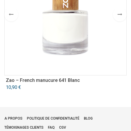
Zao – French manucure 641 Blanc
A
10,90
€
3
A PROPOS
POLITIQUE DE CONFIDENTIALITÉ
BLOG
TÉMOIGNAGES CLIENTS
FAQ
CGV