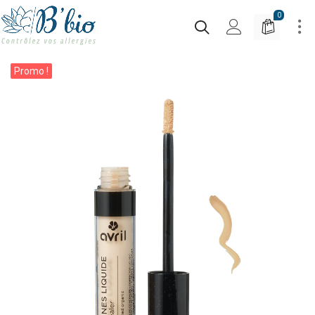
0
Promo !