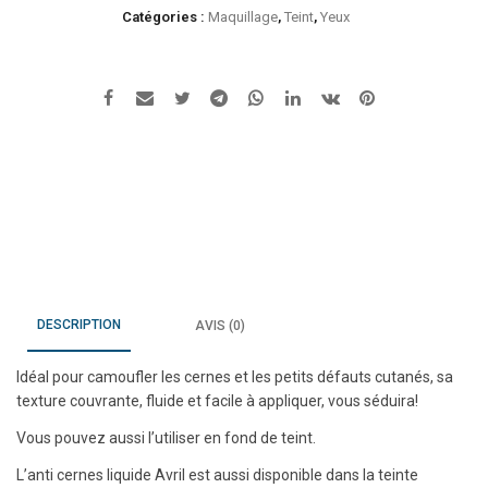
8,99 €.
5,39 €.
Anti-
Catégories :
Maquillage
,
Teint
,
Yeux
cernes
liquide
Ivoire
EXP
12/25
DESCRIPTION
AVIS (0)
Idéal pour camoufler les cernes et les petits défauts cutanés, sa
texture couvrante, fluide et facile à appliquer, vous séduira!
Vous pouvez aussi l’utiliser en fond de teint.
L’anti cernes liquide Avril est aussi disponible dans la teinte