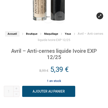
Avril – Anti-cernes
Accueil
Boutique
Maquillage
Yeux
liquide Ivoire EXP 12/25
Avril – Anti-cernes liquide Ivoire EXP
12/25
Le
Le
5,39
€
8,99
€
prix
prix
1 en stock
quantité
initial
actuel
AJOUTER AU PANIER
de
était :
est :
Avril
-