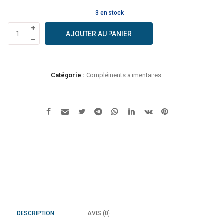
3 en stock
quantité
AJOUTER AU PANIER
de
BIOPTIMAL
-
Sauge
Catégorie :
Compléments alimentaires
bio
-
menopause
-
regles
douloureuses
-
60
gelules
DESCRIPTION
AVIS (0)