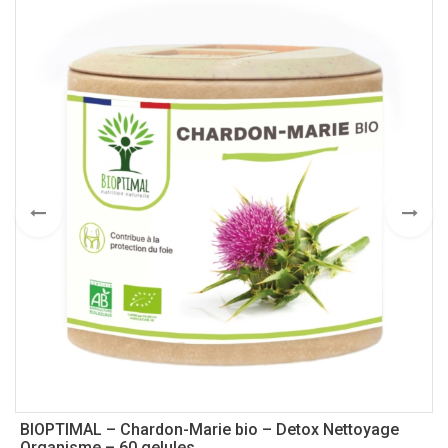
BIOPTIMAL – Chardon-Marie bio – Detox Nettoyage
B
Organisme – 60 gelules
H