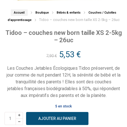
Accueil
Boutique
Bébés & enfants
Couches / Culottes
Tidoo – couches new born taille XS 2-5kg – 26uc
d'apprentissage
Tidoo – couches new born taille XS 2-5kg
– 26uc
Le
Le
5,53
€
7,90
€
prix
prix
Les Couches Jetables Écologiques Tidoo préservent, de
jour comme de nuit pendant 12H, la sérénité de bébé et la
initial
actuel
tranquillité des parents ! Elles sont des couches
jetables françaises biodégradables à 50%, qui répondent
était :
est :
aux impératifs des parents et de la planète.
7,90 €.
5,53 €.
5 en stock
quantité
AJOUTER AU PANIER
de