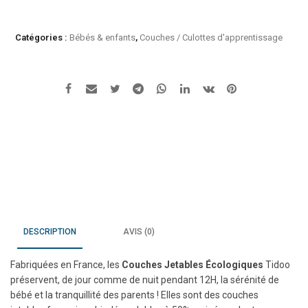
Tidoo
-
couches
Catégories :
Bébés & enfants
,
Couches / Culottes d'apprentissage
new
born
taille
XS
2-
5kg
-
26uc
DESCRIPTION
AVIS (0)
Fabriquées en France, les
Couches Jetables
Écologiques
Tidoo
préservent, de jour comme de nuit pendant 12H, la sérénité de
bébé et la tranquillité des parents ! Elles sont des couches