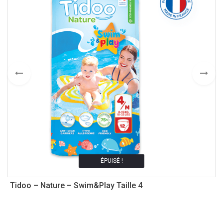
ÉPUISÉ !
s
Tidoo – Nature – Swim&Play Taille 4
B
2