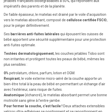
jetables françaises biodégradables à 50%, qui répondent aux
impératifs des parents et de la planète.
De faible épaisseur, le matelas est drainé par le voile d’acquisition
vers le matelas absorbant, composé de
cellulose certifiée FSC
©,
pour le piéger définitivement.
Ses
barrières anti-fuites latérales
qui épousent les cuisses de
bébé apportent une sécurité supplémentaire pour une protection
anti-fuites optimale.
Testées dermatologiquement
, les couches jetables Tidoo sont
non irritantes et protègent toutes les peaux de bébé, mêmes les
plus sensibles :
0%
petrolatum, chlore, parfum, lotion et OGM.
Respirant
, le voile externe micro-aéré de la couche apporte un
bien-être total à la peau de bébé en permettant un échange d’air
avec l’extérieur, sans risque de fuites.
Anatomique
(échancré), le matelas absorbant permet une bonne
motricité sans gêne à l’entre-jambe.
Pour fermer la couche, c’est facile !
Deux attaches extensibles
velcros ultra-adhésives se positionnent et se repositionnent en