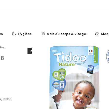
es
Hygiène
Soin du corps & visage
Maq
ttes
RUPTURE DE STOCK
38
x, sans