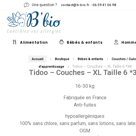
Une question ?
contact@b-bio.fr - 06 59 41 06 98
Alimentation
Bébés & enfants
Homm
Accueil
Boutique
Bébés & enfants
Couches / Culo
Tidoo – Couches – XL Taille 6 *38
d'apprentissage
Tidoo – Couches – XL Taille 6 *
16-30 kg
Fabriquée en France
Anti-fuites
hypoallergéniques
100% sans chlore, sans parfum, sans lotions, sans late
OGM