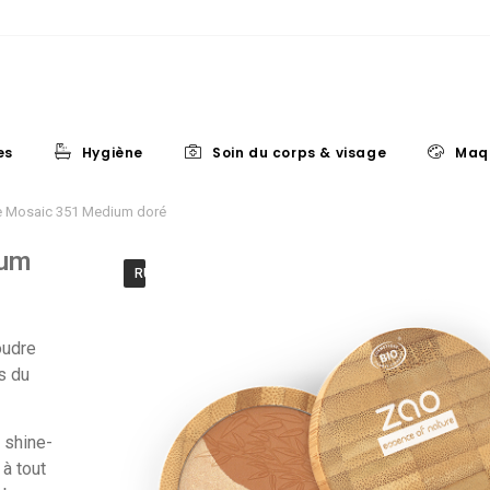
es
Hygiène
Soin du corps & visage
Maq
 Mosaic 351 Medium doré
ium
RUPTURE DE STOCK
oudre
fs du
 shine-
à tout