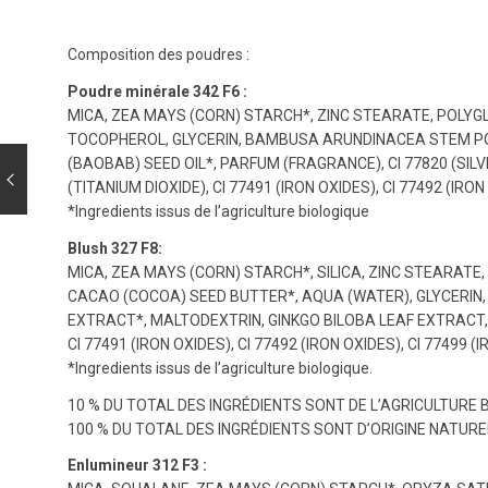
Composition des poudres :
Poudre minérale 342 F6 :
MICA, ZEA MAYS (CORN) STARCH*, ZINC STEARATE, POLY
TOCOPHEROL, GLYCERIN, BAMBUSA ARUNDINACEA STEM PO
(BAOBAB) SEED OIL*, PARFUM (FRAGRANCE), CI 77820 (SI
(TITANIUM DIOXIDE), CI 77491 (IRON OXIDES), CI 77492 (IRON
*Ingredients issus de l’agriculture biologique
Blush 327 F8:
MICA, ZEA MAYS (CORN) STARCH*, SILICA, ZINC STEARA
CACAO (COCOA) SEED BUTTER*, AQUA (WATER), GLYCERIN,
EXTRACT*, MALTODEXTRIN, GINKGO BILOBA LEAF EXTRACT, 
CI 77491 (IRON OXIDES), CI 77492 (IRON OXIDES), CI 77499
*Ingredients issus de l’agriculture biologique.
10 % DU TOTAL DES INGRÉDIENTS SONT DE L’AGRICULTURE 
100 % DU TOTAL DES INGRÉDIENTS SONT D’ORIGINE NATURE
Enlumineur 312 F3 :