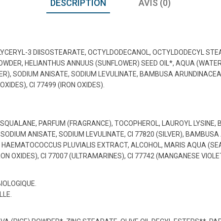
DESCRIPTION
AVIS (0)
GLYCERYL-3 DIISOSTEARATE, OCTYLDODECANOL, OCTYLDODECYL STE
WDER, HELIANTHUS ANNUUS (SUNFLOWER) SEED OIL*, AQUA (WATER
LVER), SODIUM ANISATE, SODIUM LEVULINATE, BAMBUSA ARUNDINACEA
 OXIDES), CI 77499 (IRON OXIDES).
TE, SQUALANE, PARFUM (FRAGRANCE), TOCOPHEROL, LAUROYL LYSIN
 SODIUM ANISATE, SODIUM LEVULINATE, CI 77820 (SILVER), BAMBU
HAEMATOCOCCUS PLUVIALIS EXTRACT, ALCOHOL, MARIS AQUA (SEA WA
 (IRON OXIDES), CI 77007 (ULTRAMARINES), CI 77742 (MANGANESE VIOLE
BIOLOGIQUE.
LLE.