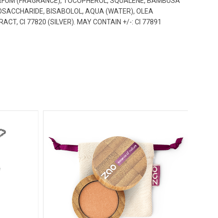
 PARFUM (FRAGRANCE), TOCOPHEROL, SQUALENE, BAMBUSA
GOSACCHARIDE, BISABOLOL, AQUA (WATER), OLEA
T, CI 77820 (SILVER). MAY CONTAIN +/-: CI 77891