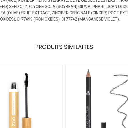
VA (RICE) POWDER*, ZINC STEARATE, OLIVE OIL DECYL ESTERS**,
ED) SEED OIL*, GLYCINE SOJA (SOYBEAN) OIL*, ALPHA-GLUCAN OLI
(OLIVE) FRUIT EXTRACT, ZINGIBER OFFICINALE (GINGER) ROOT EXTRAC
N OXIDES), CI 77499 (IRON OXIDES), CI 77742 (MANGANESE VIOLET).
PRODUITS SIMILAIRES