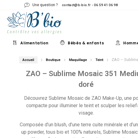
Une question ?
contact@b-bio.fr - 06 59 41 06 98
Alimentation
Bébés & enfants
Homm
ZAO – Sublime
Accueil
Boutique
Maquillage
Teint
ZAO – Sublime Mosaic 351 Med
doré
Découvrez Sublime Mosaic de ZAO Make-Up, une p
compacte pour illuminer le teint et sculper les relie
visage.
Composée d’un blush, d’une terre cuite minérale et d’un
up powder, tous bio et 100% naturels, Sublime Mosaic 