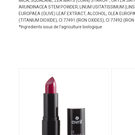
MICA, SQUALANE, ZEA MAYS (CORN) STARCH*, ORYZA SATI
ARUNDINACEA STEM POWDER, LINUM USITATISSIMUM (LINSE
EUROPAEA (OLIVE) LEAF EXTRACT, ALCOHOL, OLEA EUROPAEA 
(TITANIUM DIOXIDE), CI 77491 (IRON OXIDES), CI 77492 (IRO
*Ingredients issus de l’agriculture biologique