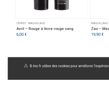
LÈVRES
.
MAQUILLAGE
MAQUILLAGE
 –
Avril – Rouge à lèvre rouge sang
Zao – Mas
6,00
€
19,90
€
B-bio.fr utilise des cookies pour améliorer l'expérie
A propos
Politique de confidentialité
Blog
Témoignages clients
FAQ
CGV