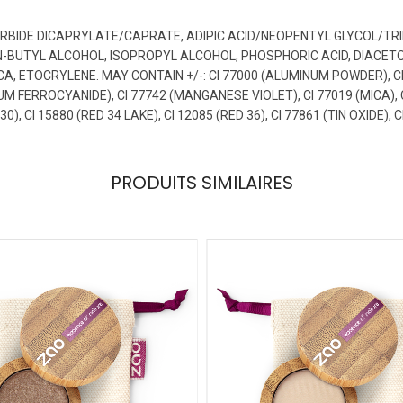
ORBIDE DICAPRYLATE/CAPRATE, ADIPIC ACID/NEOPENTYL GLYCOL/TR
N-BUTYL ALCOHOL, ISOPROPYL ALCOHOL, PHOSPHORIC ACID, DIACE
 ETOCRYLENE. MAY CONTAIN +/-: CI 77000 (ALUMINUM POWDER), CI 772
UM FERROCYANIDE), CI 77742 (MANGANESE VIOLET), CI 77019 (MICA), C
 30), CI 15880 (RED 34 LAKE), CI 12085 (RED 36), CI 77861 (TIN OXIDE),
PRODUITS SIMILAIRES