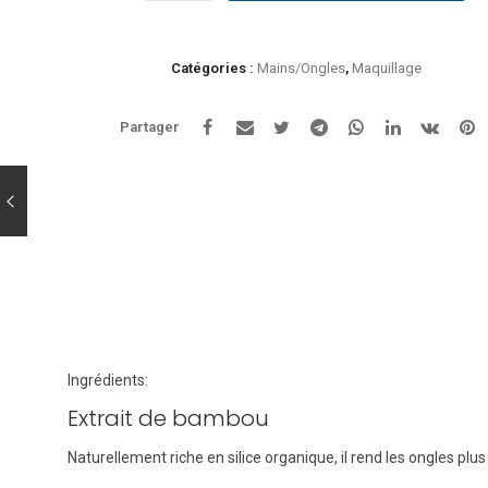
Zao
-
Vernis
Catégories :
Mains/Ongles
,
Maquillage
à
ongles
Partager
660
vert
d'eau
Ingrédients:
Extrait de bambou
Naturellement riche en silice organique, il rend les ongles plus