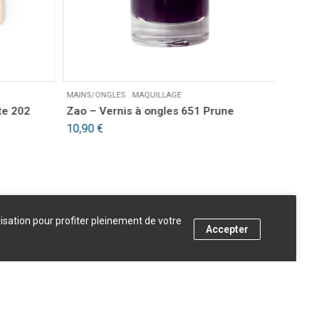
MAINS/ONGLES
.
MAQUILLAGE
DÉMAQU
VISAGE
.
te 202
Zao – Vernis à ongles 651 Prune
Avril 
10,90
€
Certifi
lisation pour profiter pleinement de votre
Accepter
AJOUTER AU PANIER