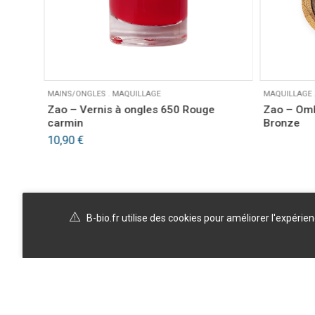
MAINS/ONGLES
.
MAQUILLAGE
MAQUILLAGE
nc
Zao – Vernis à ongles 650 Rouge
Zao – Omb
carmin
Bronze
10,90
€
B-bio.fr utilise des cookies pour améliorer l'expérie
A propos
Politique de confidentialité
Blog