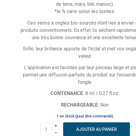
de terre, maïs, blé, manioc).
*le % varie selon les teintes.
Ces vernis à ongles bio-sourcés n’ont rien à envier
produits conventionnels. En effet ils sèchent rapideme
une très bonne couvrance et une excellente tenue
Enfin, leur brillance apporte de l’éclat et met vos ong
valeur.
L’application est facilitée par leur pinceau large et pl
permet une diffusion parfaite du produit sur l’ensem
l’ongle.
CONTENANCE:
8 ml / 0.27 fl.oz.
RECHARGEABLE:
Non
1 en stock (peut être commandé)
quantité
AJOUTER AU PANIER
de