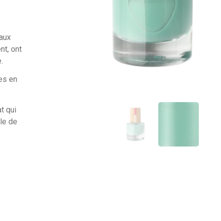
 aux
nt, ont
.
les en
at qui
ble de