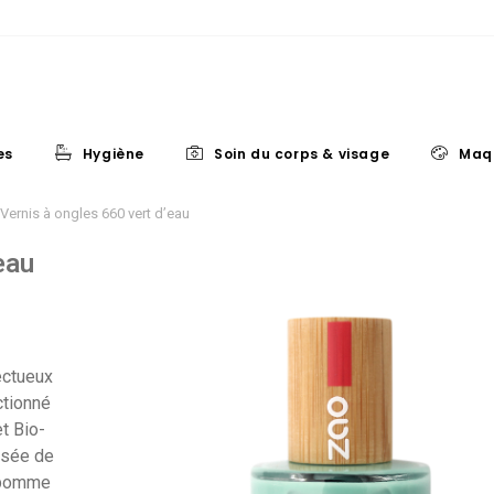
es
Hygiène
Soin du corps & visage
Maq
Vernis à ongles 660 vert d’eau
eau
ectueux
ctionné
t Bio-
osée de
 (pomme