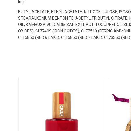
Inci:
BUTYL ACETATE, ETHYL ACETATE, NITROCELLULOSE, ISOS
STEARALKONIUM BENTONITE, ACETYL TRIBUTYL CITRATE, 
OIL, BAMBUSA VULGARIS SAP EXTRACT, TOCOPHEROL, SILICA,
OXIDES), CI 77499 (IRON OXIDES), CI 77510 (FERRIC AMMONI
CI 15850 (RED 6 LAKE), CI 15850 (RED 7 LAKE), CI 73360 (RED
eauté !