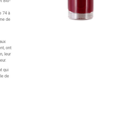
t Bio-
e 74 à
mme de
 aux
nt, ont
n, leur
eur.
at qui
ble de