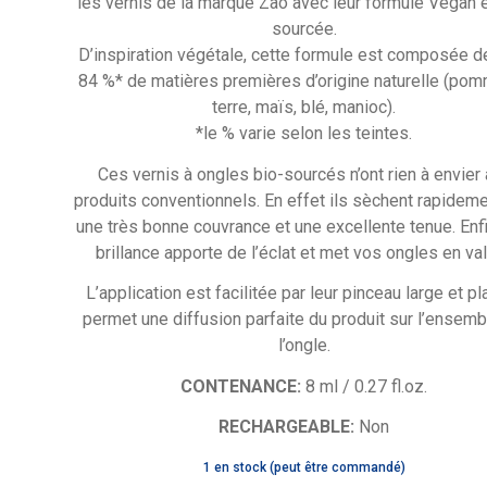
les vernis de la marque Zao avec leur formule Vegan e
sourcée.
D’inspiration végétale, cette formule est composée d
84 %* de matières premières d’origine naturelle (po
terre, maïs, blé, manioc).
*le % varie selon les teintes.
Ces vernis à ongles bio-sourcés n’ont rien à envier
produits conventionnels. En effet ils sèchent rapideme
une très bonne couvrance et une excellente tenue. Enfi
brillance apporte de l’éclat et met vos ongles en val
L’application est facilitée par leur pinceau large et pl
permet une diffusion parfaite du produit sur l’ensem
l’ongle.
CONTENANCE:
8 ml / 0.27 fl.oz.
RECHARGEABLE:
Non
1 en stock (peut être commandé)