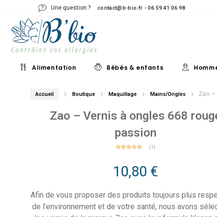
Une question ?
contact@b-bio.fr - 06 59 41 06 98
Alimentation
Bébés & enfants
Homm
Zao – 
Accueil
Boutique
Maquillage
Mains/Ongles
Zao – Vernis à ongles 668 roug
passion
(
1
)
1
Noté
5.00
sur 5
basé
10,80
€
sur
notation
client
Afin de vous proposer des produits toujours plus resp
de l’environnement et de votre santé, nous avons séle