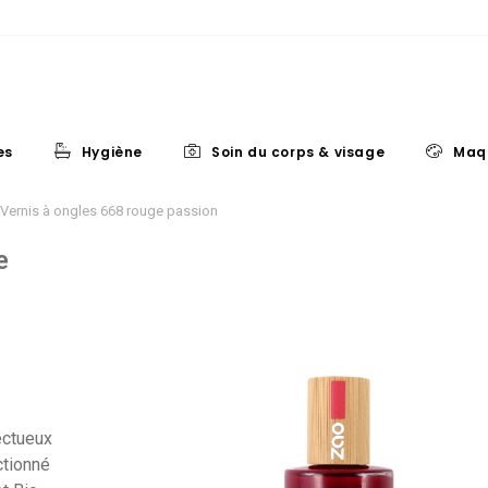
es
Hygiène
Soin du corps & visage
Maq
Vernis à ongles 668 rouge passion
e
ectueux
ctionné