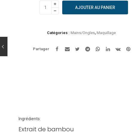
quantité
AJOUTER AU PANIER
de
Zao
-
Vernis
Catégories :
Mains/Ongles
,
Maquillage
à
ongles
Partager
668
rouge
passion
Ingrédients:
Extrait de bambou