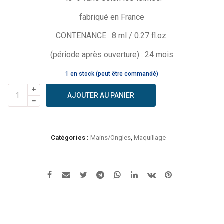
fabriqué en France
CONTENANCE : 8 ml / 0.27 fl.oz.
(période après ouverture) : 24 mois
1 en stock (peut être commandé)
quantité
AJOUTER AU PANIER
de
Zao
-
Vernis
Catégories :
Mains/Ongles
,
Maquillage
à
ongles
682
bleu
dragée