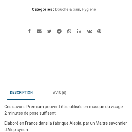
Savon
Catégories :
Douche & bain
,
Hygiène
Alep
Premium
à
la
boue
de
la
mer
Morte
-
Bio
DESCRIPTION
AVIS (0)
Ces savons Premium peuvent être utilisés en masque du visage :
2 minutes de pose suffisent.
Elaboré en France dans la fabrique Alepia, par un Maitre savonnier
d’Alep syrien.