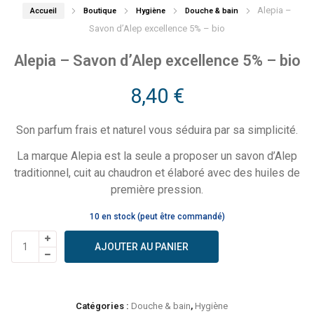
Alepia –
Accueil
Boutique
Hygiène
Douche & bain
Savon d’Alep excellence 5% – bio
Alepia – Savon d’Alep excellence 5% – bio
8,40
€
Son parfum frais et naturel vous séduira par sa simplicité.
La marque Alepia est la seule a proposer un savon d’Alep
traditionnel, cuit au chaudron et élaboré avec des huiles de
première pression.
10 en stock (peut être commandé)
quantité
AJOUTER AU PANIER
de
Alepia
-
Savon
Catégories :
Douche & bain
,
Hygiène