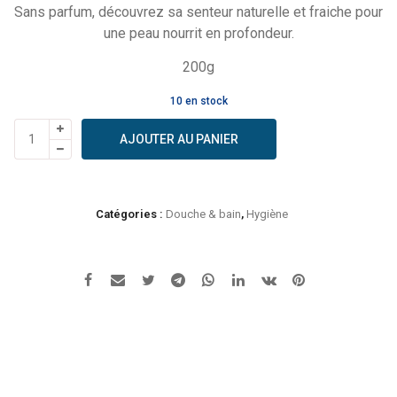
Sans parfum, découvrez sa senteur naturelle et fraiche pour
une peau nourrit en profondeur.
200g
10 en stock
quantité
AJOUTER AU PANIER
de
Alepia
-
Savon
Catégories :
Douche & bain
,
Hygiène
d'Alep
excellence
pur
olive
bio