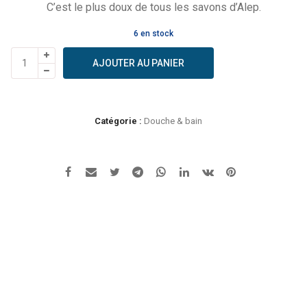
C’est le plus doux de tous les savons d’Alep.
6 en stock
quantité
AJOUTER AU PANIER
de
Alepia
-
savon
Catégorie :
Douche & bain
au
lait
de
chèvre
125g