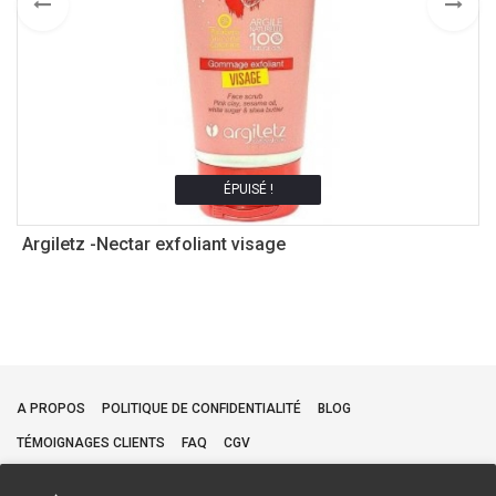
ÉPUISÉ !
Argiletz -Nectar exfoliant visage
A
5
A PROPOS
POLITIQUE DE CONFIDENTIALITÉ
BLOG
TÉMOIGNAGES CLIENTS
FAQ
CGV