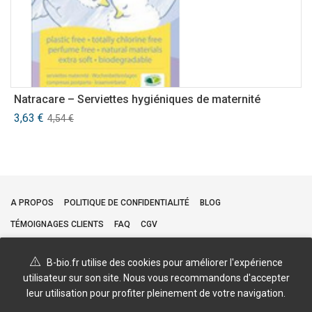
Natracare – Serviettes hygiéniques de maternité
O
S
Le
Le
3,63
€
4,54
€
prix
prix
4
initial
actuel
était :
est :
4,54 €.
3,63 €.
A PROPOS
POLITIQUE DE CONFIDENTIALITÉ
BLOG
TÉMOIGNAGES CLIENTS
FAQ
CGV
B-bio.fr utilise des cookies pour améliorer l'expérience
utilisateur sur son site. Nous vous recommandons d'accepter
leur utilisation pour profiter pleinement de votre navigation.