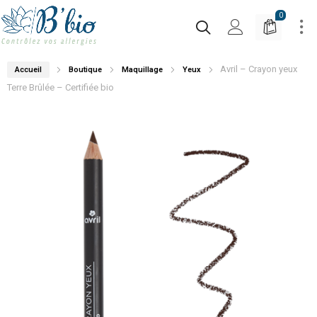
0
Avril – Crayon yeux
Accueil
Boutique
Maquillage
Yeux
Terre Brûlée – Certifiée bio