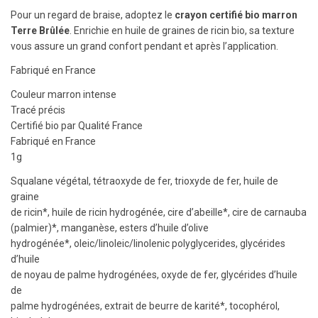
Pour un regard de braise, adoptez le
crayon certifié bio marron
Terre Brûlée
. Enrichie en huile de graines de ricin bio, sa texture
vous assure un grand confort pendant et après l’application.
Fabriqué en France
Couleur marron intense
Tracé précis
Certifié bio par Qualité France
Fabriqué en France
1g
Squalane végétal, tétraoxyde de fer, trioxyde de fer, huile de
graine
de ricin*, huile de ricin hydrogénée, cire d’abeille*, cire de carnauba
(palmier)*, manganèse, esters d’huile d’olive
hydrogénée*, oleic/linoleic/linolenic polyglycerides, glycérides
d’huile
de noyau de palme hydrogénées, oxyde de fer, glycérides d’huile
de
palme hydrogénées, extrait de beurre de karité*, tocophérol,