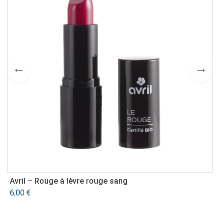
Avril – Rouge à lèvre rouge sang
Z
6,00
€