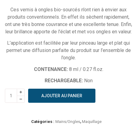
Ces vernis à ongles bio-sourcés n’ont rien à envier aux
produits conventionnels. En effet ils sèchent rapidement,
ont une très bonne couvrance et une excellente tenue. Enfin,
leur brillance apporte de l’éclat et met vos ongles en valeur.
L’application est facilitée par leur pinceau large et plat qui
permet une diffusion parfaite du produit sur l’ensemble de
l’ongle.
CONTENANCE:
8 ml / 0.27 fl.oz.
RECHARGEABLE:
Non
quantité
AJOUTER AU PANIER
de
Zao
-
Vernis
Catégories :
Mains/Ongles
,
Maquillage
à
ongles