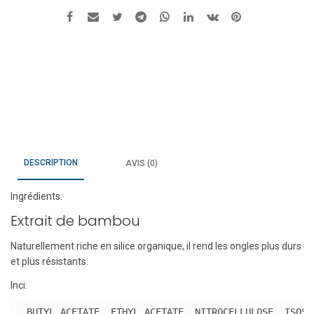
651
Prune
DESCRIPTION
AVIS (0)
Ingrédients:
Extrait de bambou
Naturellement riche en silice organique, il rend les ongles plus durs
et plus résistants.
Inci:
BUTYL ACETATE, ETHYL ACETATE, NITROCELLULOSE, ISOSO