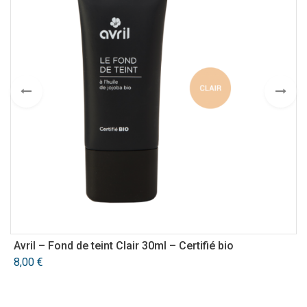
Avril – Fond de teint Clair 30ml – Certifié bio
A
8,00
€
3