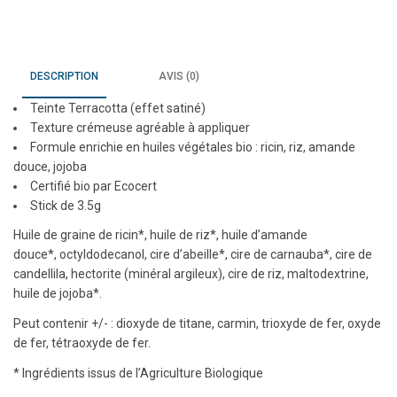
DESCRIPTION
AVIS (0)
Teinte Terracotta (effet satiné)
Texture crémeuse agréable à appliquer
Formule enrichie en huiles végétales bio : ricin, riz, amande
douce, jojoba
Certifié bio par Ecocert
Stick de 3.5g
Huile de graine de ricin*, huile de riz*, huile d’amande
douce*, octyldodecanol, cire d’abeille*, cire de carnauba*, cire de
candellila, hectorite (minéral argileux), cire de riz, maltodextrine,
huile de jojoba*.
Peut contenir +/- : dioxyde de titane, carmin, trioxyde de fer, oxyde
de fer, tétraoxyde de fer.
* Ingrédients issus de l’Agriculture Biologique