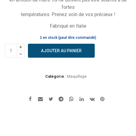
fortes
températures. Prenez soin de vos précieux !
Fabriqué en Italie
2 en stock (peut être commandé)
quantité
AJOUTER AU PANIER
de
Avril
-
Rouge
Catégorie :
Maquillage
à
lèvres
Terracotta
n°
676
-
Certifié
bio