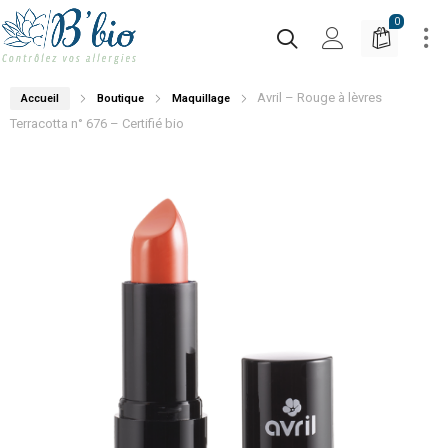
0
Avril – Rouge à lèvres
Accueil
Boutique
Maquillage
Terracotta n° 676 – Certifié bio