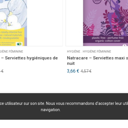
GIÈNE FÉMININE
HYGIÈNE
.
HYGIÈNE FÉMININE
 – Serviettes hygiéniques de
Natracare – Serviettes maxi 
nuit
Le
Le
3,66
€
4
€
4,57
€
prix
prix
initial
actuel
était :
est :
4,57 €.
3,66 €.
nce utilisateur sur son site. Nous vous recommandons d'accepter leur uti
navigation.