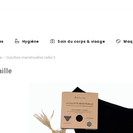
es
Hygiène
Soin du corps & visage
Maq
e – Culottes menstruelles taille S
ille