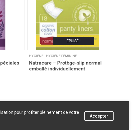
ÉPUISÉ !
HYGIÈNE
.
HYGIÈNE FÉMININE
HYGIÈNE
spéciales
Natracare – Protège-slip normal
Natrac
emballé individuellement
string
lisation pour profiter pleinement de votre
Accepter
AJOUTER AU PANIER