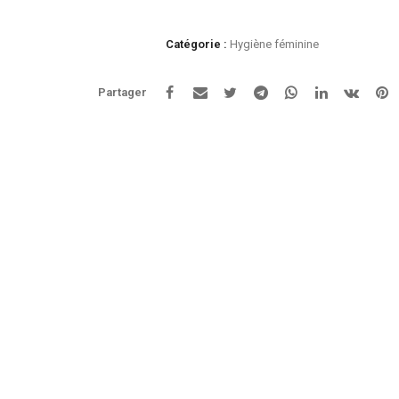
-
Culottes
Catégorie :
Hygiène féminine
menstruelles
taille
Partager
S