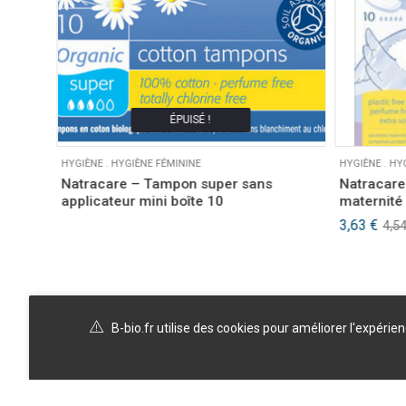
ÉPUISÉ !
HYGIÈNE
.
HYGIÈNE FÉMININE
HYGIÈNE
.
HY
Natracare – Tampon super sans
Natracare
applicateur mini boîte 10
maternité
Le
Le
3,63
€
4,5
prix
prix
initial
actuel
était :
est :
4,54 €.
3,63 €.
B-bio.fr utilise des cookies pour améliorer l'expérie