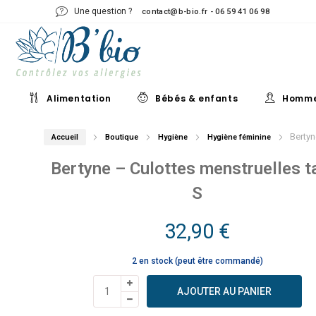
Une question ?
contact@b-bio.fr - 06 59 41 06 98
Alimentation
Bébés & enfants
Homm
Bertyn
Accueil
Boutique
Hygiène
Hygiène féminine
Bertyne – Culottes menstruelles ta
S
32,90
€
2 en stock (peut être commandé)
quantité
AJOUTER AU PANIER
de
Bertyne