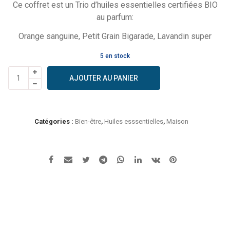
Ce coffret est un Trio d’huiles essentielles certifiées BIO
au parfum:
Orange sanguine, Petit Grain Bigarade, Lavandin super
5 en stock
quantité
AJOUTER AU PANIER
de
Born
to
bio
Catégories :
Bien-être
,
Huiles esssentielles
,
Maison
-
coffret
sommeil
trio
huiles
essentielles