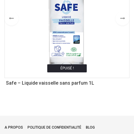
ÉPUISÉ !
Safe – Liquide vaisselle sans parfum 1L
B
1
3
A PROPOS
POLITIQUE DE CONFIDENTIALITÉ
BLOG