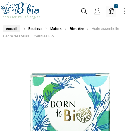
0
Huile essentielle
Accueil
Boutique
Maison
Bien-être
Cèdre de l’Atlas – Certifiée Bio