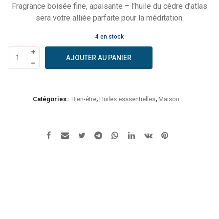
Fragrance boisée fine, apaisante – l’huile du cèdre d’atlas
sera votre alliée parfaite pour la méditation.
4 en stock
quantité
AJOUTER AU PANIER
de
Huile
essentielle
Cèdre
Catégories :
Bien-être
,
Huiles esssentielles
,
Maison
de
l'Atlas
-
Certifiée
Bio