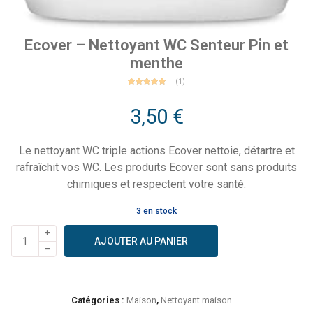
Ecover – Nettoyant WC Senteur Pin et
menthe
(
1
)
1
Noté
5.00
sur 5
basé
3,50
€
sur
notation
client
Le nettoyant WC triple actions Ecover nettoie, détartre et
rafraîchit vos WC. Les produits Ecover sont sans produits
chimiques et respectent votre santé.
3 en stock
quantité
AJOUTER AU PANIER
de
Ecover
-
Nettoyant
Catégories :
Maison
,
Nettoyant maison
WC