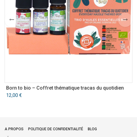
Born to bio – Coffret thématique tracas du quotidien
H
b
12,00
€
A PROPOS
POLITIQUE DE CONFIDENTIALITÉ
BLOG