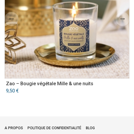
Zao – Bougie végétale Mille & une nuits
H
n
9,50
€
A PROPOS
POLITIQUE DE CONFIDENTIALITÉ
BLOG