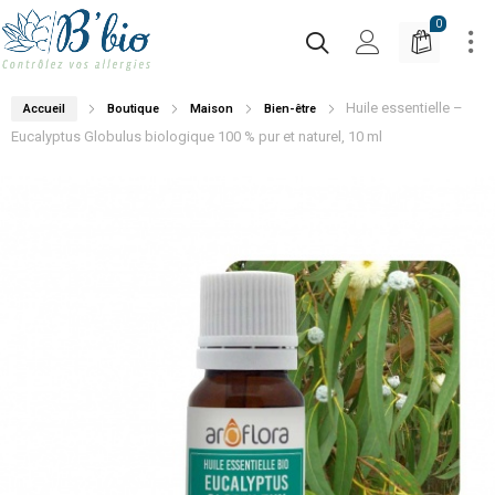
0
Huile essentielle –
Accueil
Boutique
Maison
Bien-être
Eucalyptus Globulus biologique 100 % pur et naturel, 10 ml