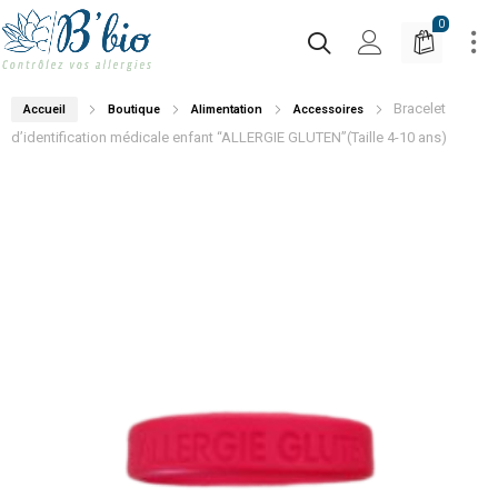
0
Bracelet
Accueil
Boutique
Alimentation
Accessoires
d’identification médicale enfant “ALLERGIE GLUTEN”(Taille 4-10 ans)