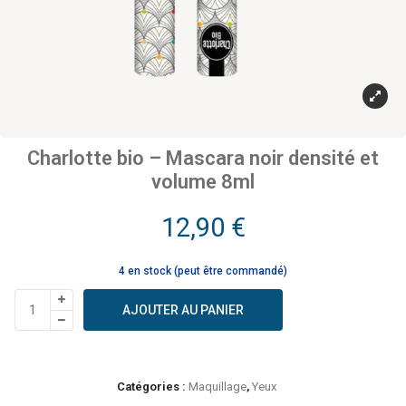
Charlotte bio – Mascara noir densité et
volume 8ml
12,90
€
4 en stock (peut être commandé)
quantité
AJOUTER AU PANIER
de
Charlotte
bio
-
Catégories :
Maquillage
,
Yeux
Mascara