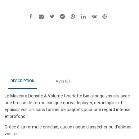
noir
densité
et
volume
8ml
DESCRIPTION
AVIS (0)
Le Mascara Densité & Volume Charlotte Bio allonge vos cils avec
une brosse de forme conique qui va déployer, démultiplier et
épaissir vos cils sans former de paquets pour une regard intense
et profond.
Grâce à sa formule enrichie, aucun risque d’assécher ou d’abîmer
vos cils !