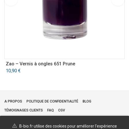
Zao – Vernis à ongles 651 Prune
A
10,90
€
3
A PROPOS
POLITIQUE DE CONFIDENTIALITÉ
BLOG
TÉMOIGNAGES CLIENTS
FAQ
CGV
B-bio.fr utilise des cookies pour améliorer l'expérience