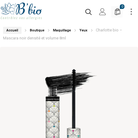
0
Charlotte bio –
Accueil
Boutique
Maquillage
Yeux
Mascara noir densité et volume 8ml