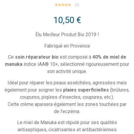
(
1
)
1
Noté
5.00
sur 5
basé
10,50
€
sur
notation
client
Élu Meilleur Produit Bio 2019 !
Fabriqué en Provence
Ce
soin réparateur bio
est composé à
40% de miel de
manuka
indice IAA® 10+, sélectionné rigoureusement pour
son activité unique.
Idéal pour réparer les peaux asséchées, agressées mais
également pour soigner les
plaies superficielles
(brûlures,
coupures, piqûres d’insectes, coupures, etc.).
Cette crème apaisera également les zones touchées par
de l’eczéma.
Le miel de Manuka est réputé pour ses qualités
antiseptiques, cicatrisantes et antibactériennes