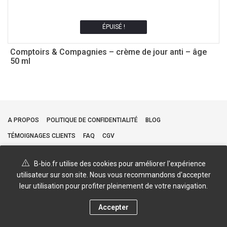
ÉPUISÉ !
Comptoirs & Compagnies – crème de jour anti – âge
C
50 ml
A PROPOS
POLITIQUE DE CONFIDENTIALITÉ
BLOG
TÉMOIGNAGES CLIENTS
FAQ
CGV
B-bio.fr utilise des cookies pour améliorer l'expérience
utilisateur sur son site. Nous vous recommandons d'accepter
leur utilisation pour profiter pleinement de votre navigation.
Accepter
0
Boutique
Menu
Compte
Panier