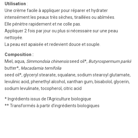
Utilisation
:
Une crème facile à appliquer pour réparer et hydrater
intensément les peaux très sèches, tiraillées ou abîmées.
Elle pénètre rapidement et ne colle pas.
Appliquer 2 fois par jour ou plus si nécessaire sur une peau
nettoyée.
La peau est apaisée et redevient douce et souple.
Composition :
Miel, aqua,
Simmondsia chinensis
seed oil*,
Butyrospermum parkii
butter*,
Macadamia ternifolia
seed oil*, glyceryl stearate, squalane, sodium stearoyl glutamate,
levulinic acid, phenethyl alcohol, xanthan gum, bisabolol, glycerin,
sodium levulinate, tocopherol, citric acid
* Ingrédients issus de l’Agriculture biologique
** Transformés à partir d’ingrédients biologiques