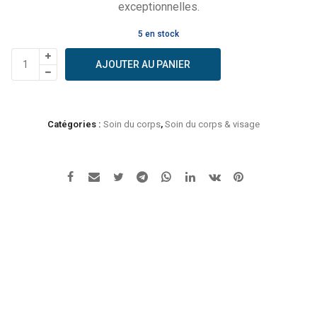
exceptionnelles.
5 en stock
quantité
AJOUTER AU PANIER
de
Comptoirs
&
Compagnie
Catégories :
Soin du corps
,
Soin du corps & visage
-
Crème
Réparatrice
-
Certifiée
bio
40%
Miel
de
Manuka
IAA10+