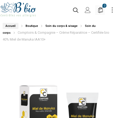
0
Accueil
Boutique
Soin du corps & visage
Soin du
Comptoirs & Compagnie – Crème Réparatrice – Certifiée bio
corps
40% Miel de Manuka IAA10+