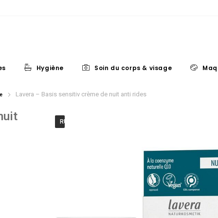
es
Hygiène
Soin du corps & visage
Maq
Lavera – Basis sensitiv crème de nuit anti rides
e
nuit
RUPTURE DE STOCK