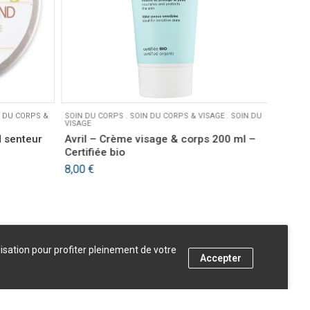
 DU CORPS &
SOIN DU CORPS
.
SOIN DU CORPS & VISAGE
.
SOIN DU
SOIN DU
VISAGE
VISAGE
 senteur
Avril – Crème visage & corps 200 ml –
Avril 
Certifiée bio
bio
8,00
€
lisation pour profiter pleinement de votre
Accepter