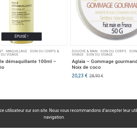
ÉPUISÉ !
NT
.
MAQUILLAGE
.
SOIN DU CORPS &
DOUCHE & BAIN
.
SOIN DU CORPS
.
SOIN
 DU VISAGE
VISAGE
.
SOIN DU VISAGE
ile démaquillante 100ml –
Aglaïa – Gommage gourmand
bio
Noix de coco
Le
Le
20,23
€
28,90
€
prix
prix
initial
actuel
était :
est :
28,90 €.
20,23 €.
nce utilisateur sur son site. Nous vous recommandons d'accepter leur uti
navigation.