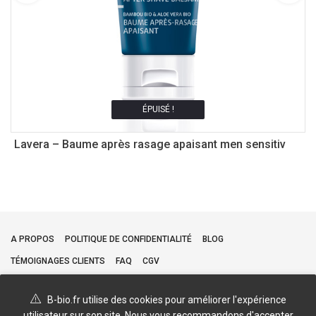
ÉPUISÉ !
Lavera – Baume après rasage apaisant men sensitiv
L
A PROPOS
POLITIQUE DE CONFIDENTIALITÉ
BLOG
TÉMOIGNAGES CLIENTS
FAQ
CGV
B-bio.fr utilise des cookies pour améliorer l'expérience
utilisateur sur son site. Nous vous recommandons d'accepter