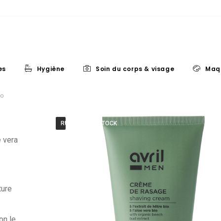
es
Hygiène
Soin du corps & visage
Maq
io
RUPTURE DE STOCK
e vera
ture
on le