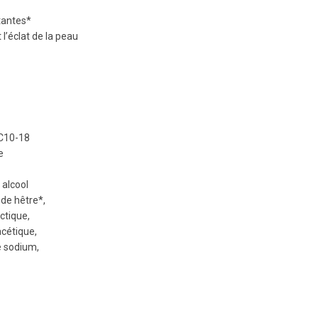
tantes*
 l’éclat de la peau
 C10-18
e
 alcool
 de hêtre*,
ctique,
cétique,
e sodium,