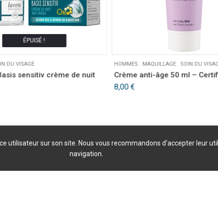
ÉPUISÉ !
IN DU VISAGE
HOMMES
.
MAQUILLAGE
.
SOIN DU VISA
asis sensitiv crème de nuit
Crème anti-âge 50 ml – Certif
8,00
€
nce utilisateur sur son site. Nous vous recommandons d'accepter leur uti
navigation.