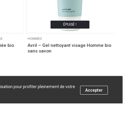
ÉPUISÉ !
GE
HOMMES
HOMME
iée bio
Avril – Gel nettoyant visage Homme bio
Laver
sans savon
men se
lisation pour profiter pleinement de votre
Accepter