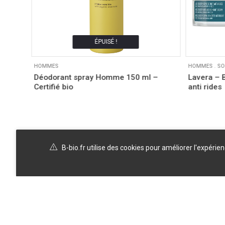
ÉPUISÉ !
HOMMES
HOMMES
.
SO
 06/25
Déodorant spray Homme 150 ml –
Lavera – B
Certifié bio
anti rides
B-bio.fr utilise des cookies pour améliorer l'expérie
A propos
Politique de confidentialité
Blog
Témoignages clients
FAQ
CGV