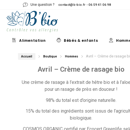
Une question ?
contact@b-bio.fr - 06 59 41 06 98
Alimentation
Bébés & enfants
Homm
Avril – Crème de rasage b
Accueil
Boutique
Hommes
Avril – Crème de rasage bio
Une crème de rasage à l’extrait de hêtre bio et à l’alo
pour un rasage de près en douceur !
98% du total est d’origine naturelle.
15% du total des ingrédients sont issus de l’agricul
biologique.
COSMOS ORGANIC certifié par Ecocert Greenlife sel