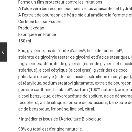
Forme un film protecteur contre les irritations
A l’aloe vera bio reconnu pour ses vertus apaisantes et hydra
A l’extrait de bourgeon de hêtre bio qui améliore la fermeté et
Certifiée bio par Ecocert
Produit végan
Fabriquée en France
150 ml
Eau, glycérine, jus de feuille d’aloès*, huile de tournesol*,
stéarate de glycéryle (ester de glycérol et d’acide stéarique),
triglycerides, stéarate de glycéryle (ester de glycérol et d’acid
stéarique), alcool cétylique (alcool gras), glycérides de coco,
palmitate de cétyle (ester des acides palmitique et cétylique),
cétéarylique, sodium stearoyl glutamate, extrait de bourgeon
gomme xanthane, bisabolol*, parfum (100% naturel), acide la
alcool benzylique, déhydroacétate de sodium, acide déhydroa
tocophérol, acide citrique, sorbate de potassium, benzoate d
acide benzoïque, limonène, linalool, citral.
* Ingrédients issus de l’Agriculture Biologique
98% du total est d’origine naturelle.