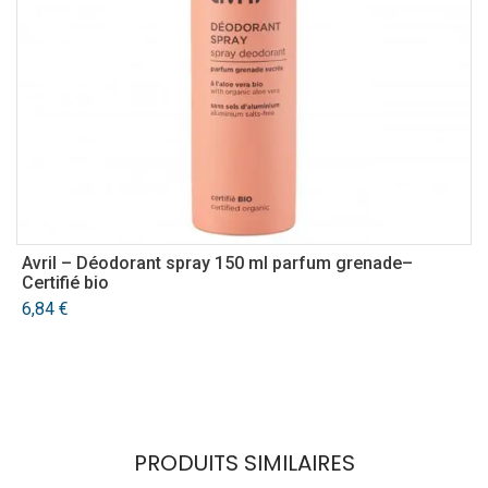
Avril – Déodorant spray 150 ml parfum grenade–
A
Certifié bio
3
6,84
€
PRODUITS SIMILAIRES