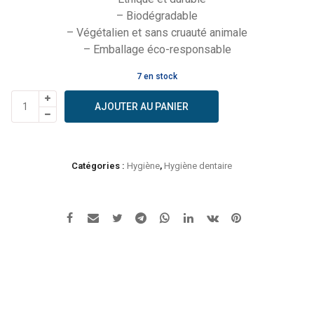
– Biodégradable
– Végétalien et sans cruauté animale
– Emballage éco-responsable
7 en stock
quantité
AJOUTER AU PANIER
de
Ocean
Respect
-
Catégories :
Hygiène
,
Hygiène dentaire
Brosse
à
dents
en
bambou
avec
tête
interchangeable
-
Soft