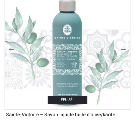
ÉPUISÉ !
Sainte-Victoire – Savon liquide huile d’olive/karité
A
–
1