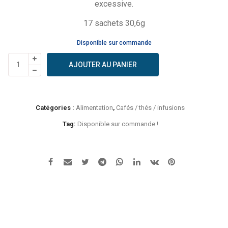
excessive.
17 sachets 30,6g
Disponible sur commande
quantité
AJOUTER AU PANIER
de
Yogi
Tea
-
Catégories :
Alimentation
,
Cafés / thés / infusions
Infusion
menthe
Tag:
Disponible sur commande !
citron
vert