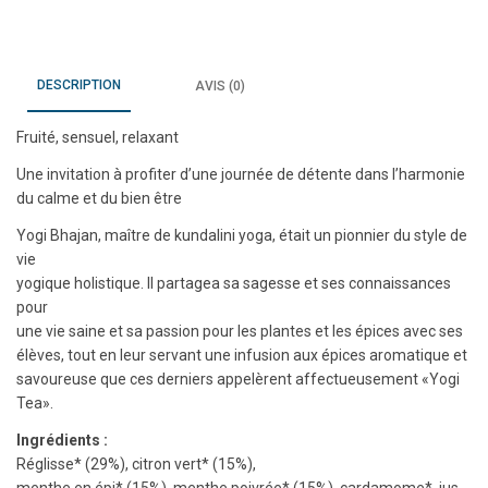
DESCRIPTION
AVIS (0)
Fruité, sensuel, relaxant
Une invitation à profiter d’une journée de détente dans l’harmonie
du calme et du bien être
Yogi Bhajan, maître de kundalini yoga, était un pionnier du style de
vie
yogique holistique. Il partagea sa sagesse et ses connaissances
pour
une vie saine et sa passion pour les plantes et les épices avec ses
élèves, tout en leur servant une infusion aux épices aromatique et
savoureuse que ces derniers appelèrent affectueusement «Yogi
Tea».
Ingrédients :
Réglisse* (29%), citron vert* (15%),
menthe en épi* (15%), menthe poivrée* (15%), cardamome*, jus