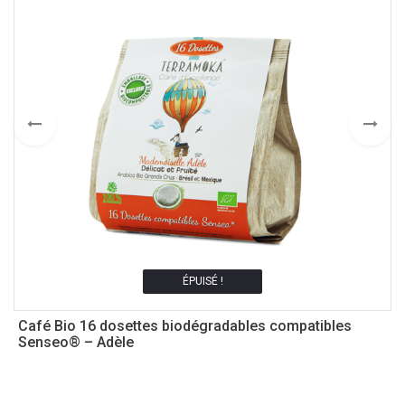
ÉPUISÉ !
Café Bio 16 dosettes biodégradables compatibles
S
Senseo® – Adèle
3