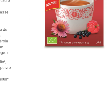
 cadre
 tasse
e de
.
érola
se.
égé. »
ic*,
 poivre
nouil*