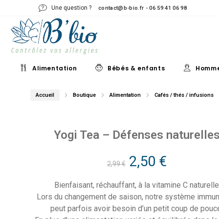
Une question ?
contact@b-bio.fr - 06 59 41 06 98
Alimentation
Bébés & enfants
Homm
Accueil
Boutique
Alimentation
Cafés / thés / infusions
Yogi Tea – Défenses naturelle
Le
Le
2,50
€
2,99
€
prix
prix
Bienfaisant, réchauffant, à la vitamine C naturell
Lors du changement de saison, notre système immuni
initial
actuel
peut parfois avoir besoin d’un petit coup de pouc