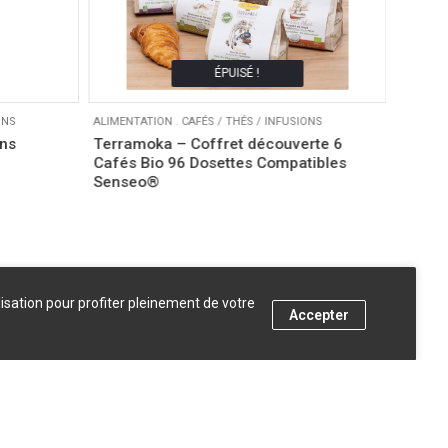
ÉPUISÉ !
ONS
ALIMENTATION
.
CAFÉS / THÉS / INFUSIONS
ALIMENT
ns
Terramoka – Coffret découverte 6
Yogi T
Cafés Bio 96 Dosettes Compatibles
3,15
€
Senseo®
lisation pour profiter pleinement de votre
Accepter
AJOUTER AU PANIER