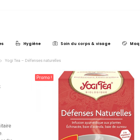
es
Hygiène
Soin du corps & visage
Maq
Yogi Tea – Défenses naturelles
Promo !
s
e
taire
e.