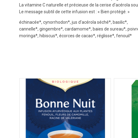
La vitamine C naturelle et précieuse de la cerise d’acérola 
Le message subtil de cette infusion est : « Bien protégé. »
échinacée*, cynorrhodon*, jus d’acérola séché*, basilic*,
cannelle*, gingembre*, cardamome*, baies de sureau*, poivre
moringa*, hibiscus*, écorces de cacao*, réglisse*, fenouil*