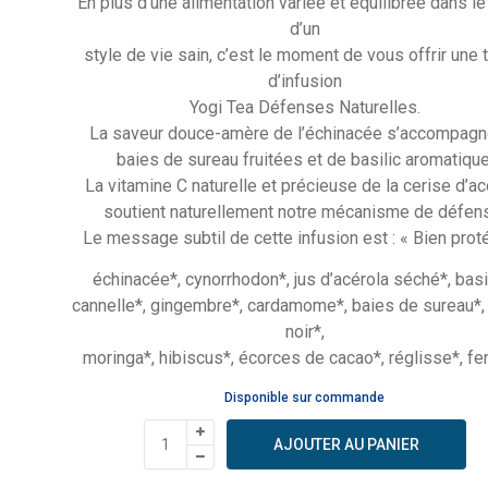
En plus d’une alimentation variée et équilibrée dans le
était :
est :
d’un
2,99 €.
2,50 €.
style de vie sain, c’est le moment de vous offrir une
d’infusion
Yogi Tea Défenses Naturelles.
La saveur douce-amère de l’échinacée s’accompagn
baies de sureau fruitées et de basilic aromatique
La vitamine C naturelle et précieuse de la cerise d’ac
soutient naturellement notre mécanisme de défen
Le message subtil de cette infusion est : « Bien prot
échinacée*, cynorrhodon*, jus d’acérola séché*, basil
cannelle*, gingembre*, cardamome*, baies de sureau*,
noir*,
moringa*, hibiscus*, écorces de cacao*, réglisse*, fe
Disponible sur commande
quantité
AJOUTER AU PANIER
de
Yogi