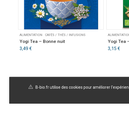
ALIMENTATION
.
CAFÉS / THÉS / INFUSIONS
ALIMENTATIO
 6
Yogi Tea – Bonne nuit
Yogi Tea –
resso
3,49
€
3,15
€
B-bio.fr utilise des cookies pour améliorer l'expérie
A propos
Politique de confidentialité
Blog