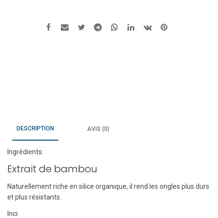
ongles
672
rose
ballerine
DESCRIPTION
AVIS (0)
Ingrédients:
Extrait de bambou
Naturellement riche en silice organique, il rend les ongles plus durs
et plus résistants.
Inci: