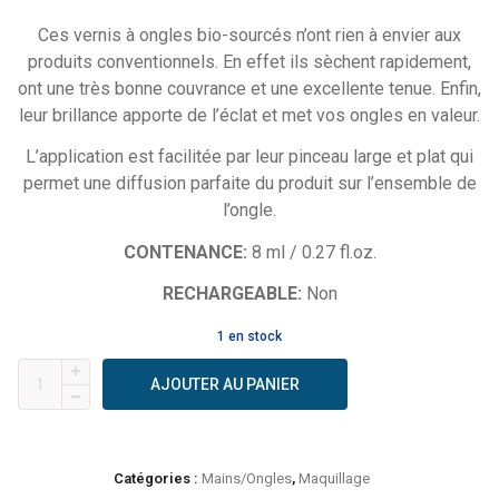
Ces vernis à ongles bio-sourcés n’ont rien à envier aux
produits conventionnels. En effet ils sèchent rapidement,
ont une très bonne couvrance et une excellente tenue. Enfin,
leur brillance apporte de l’éclat et met vos ongles en valeur.
L’application est facilitée par leur pinceau large et plat qui
permet une diffusion parfaite du produit sur l’ensemble de
l’ongle.
CONTENANCE:
8 ml / 0.27 fl.oz.
RECHARGEABLE:
Non
1 en stock
quantité
AJOUTER AU PANIER
de
Zao
-
Vernis
Catégories :
Mains/Ongles
,
Maquillage
à