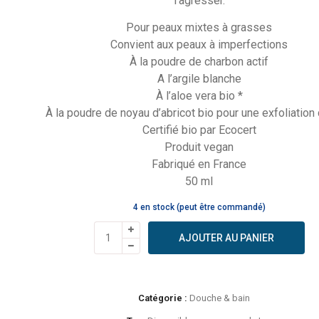
l’agresser.
Pour peaux mixtes à grasses
Convient aux peaux à imperfections
À la poudre de charbon actif
A l’argile blanche
À l’aloe vera bio *
À la poudre de noyau d’abricot bio pour une exfoliation
Certifié bio par Ecocert
Produit vegan
Fabriqué en France
50 ml
4 en stock (peut être commandé)
quantité
AJOUTER AU PANIER
de
Avril
-
Nettoyant
Catégorie :
Douche & bain
3