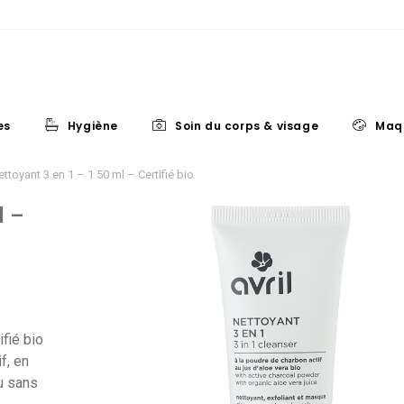
es
Hygiène
Soin du corps & visage
Maq
ettoyant 3 en 1 – 1 50 ml – Certifié bio
l –
ifié bio
if, en
au sans