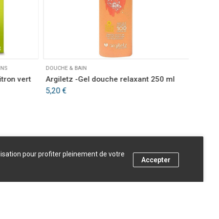
ONS
DOUCHE & BAIN
DOUCHE 
tron vert
Argiletz -Gel douche relaxant 250 ml
Alepia
bio
5,20
€
8,40
€
lisation pour profiter pleinement de votre
Accepter
AJOUTER AU PANIER