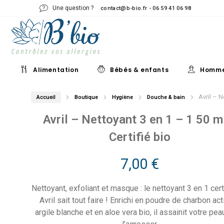
Une question ?
contact@b-bio.fr - 06 59 41 06 98
Alimentation
Bébés & enfants
Homm
Avril – N
Accueil
Boutique
Hygiène
Douche & bain
Avril – Nettoyant 3 en 1 – 1 50 m
Certifié bio
7,00
€
Nettoyant, exfoliant et masque : le nettoyant 3 en 1 cert
Avril sait tout faire ! Enrichi en poudre de charbon act
argile blanche et en aloe vera bio, il assainit votre pe