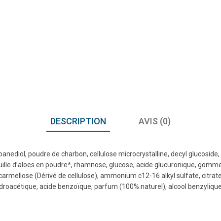
DESCRIPTION
AVIS (0)
propanediol, poudre de charbon, cellulose microcrystalline, decyl glucosi
e feuille d’aloes en poudre*, rhamnose, glucose, acide glucuronique, go
, carmellose (Dérivé de cellulose), ammonium c12-16 alkyl sulfate, citrat
roacétique, acide benzoïque, parfum (100% naturel), alcool benzylique, li