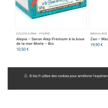
DOUCHE & BAIN
.
HYGIÈNE
MAQUILLAGE
Alepia – Savon Alep Premium à la boue
Zao – Mas
de la mer Morte – Bio
19,90
€
10,50
€
B-bio.fr utilise des cookies pour améliorer l'expérie
A propos
Politique de confidentialité
Blog