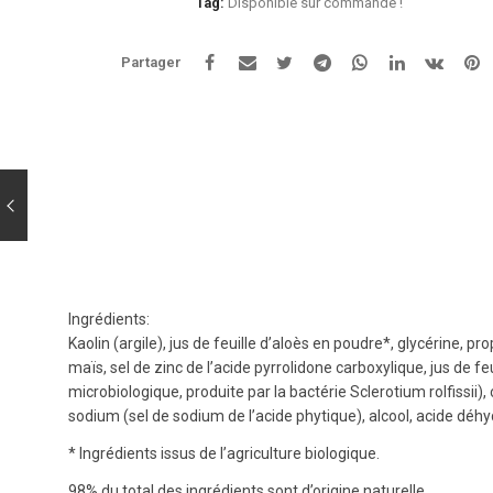
en
Tag:
Disponible sur commande !
1
-
Partager
1
50
ml
–
Certifié
bio
Ingrédients:
Kaolin (argile), jus de feuille d’aloès en poudre*, glycérine, 
maïs, sel de zinc de l’acide pyrrolidone carboxylique, jus d
microbiologique, produite par la bactérie Sclerotium rolfissii)
sodium (sel de sodium de l’acide phytique), alcool, acide déhyd
* Ingrédients issus de l’agriculture biologique.
98% du total des ingrédients sont d’origine naturelle.