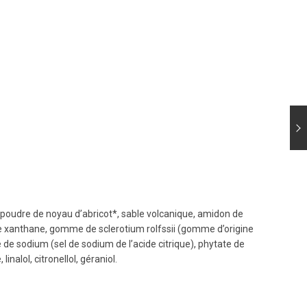
de, poudre de noyau d’abricot*, sable volcanique, amidon de
mme xanthane, gomme de sclerotium rolfssii (gomme d’origine
e de sodium (sel de sodium de l’acide citrique), phytate de
nalol, citronellol, géraniol.