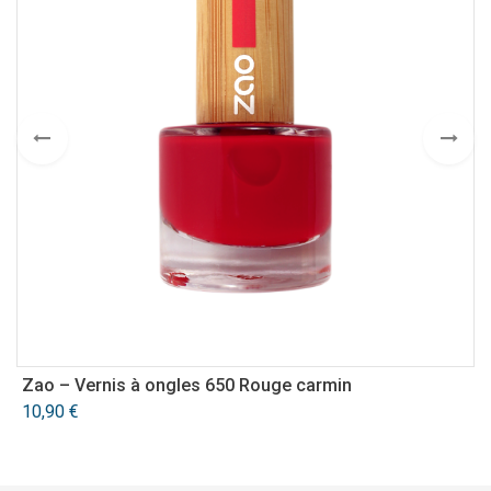
Zao – Vernis à ongles 650 Rouge carmin
Z
10,90
€