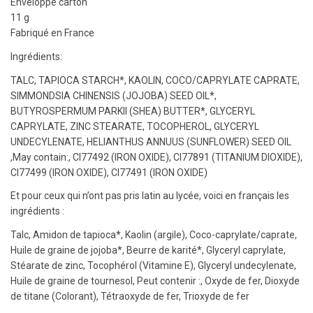
Enveloppe carton
11 g
Fabriqué en France
Ingrédients:
TALC, TAPIOCA STARCH*, KAOLIN, COCO/CAPRYLATE CAPRATE,
SIMMONDSIA CHINENSIS (JOJOBA) SEED OIL*,
BUTYROSPERMUM PARKII (SHEA) BUTTER*, GLYCERYL
CAPRYLATE, ZINC STEARATE, TOCOPHEROL, GLYCERYL
UNDECYLENATE, HELIANTHUS ANNUUS (SUNFLOWER) SEED OIL
,May contain:, CI77492 (IRON OXIDE), CI77891 (TITANIUM DIOXIDE),
CI77499 (IRON OXIDE), CI77491 (IRON OXIDE)
Et pour ceux qui n’ont pas pris latin au lycée, voici en français les
ingrédients :
Talc, Amidon de tapioca*, Kaolin (argile), Coco-caprylate/caprate,
Huile de graine de jojoba*, Beurre de karité*, Glyceryl caprylate,
Stéarate de zinc, Tocophérol (Vitamine E), Glyceryl undecylenate,
Huile de graine de tournesol, Peut contenir :, Oxyde de fer, Dioxyde
de titane (Colorant), Tétraoxyde de fer, Trioxyde de fer