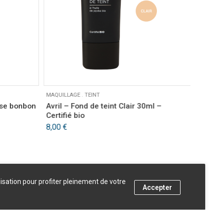
MAQUILLAGE
.
TEINT
MAQUIL
ose bonbon
Avril – Fond de teint Clair 30ml –
Zao –
Certifié bio
Bronz
8,00
€
lisation pour profiter pleinement de votre
Accepter
AJOUTER AU PANIER