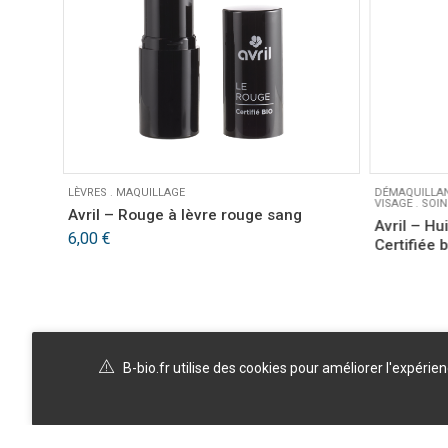
LÈVRES
.
MAQUILLAGE
DÉMAQUILLA
VISAGE
.
SOIN
tifié
Avril – Rouge à lèvre rouge sang
Avril – Hu
6,00
€
Certifiée 
B-bio.fr utilise des cookies pour améliorer l'expérie