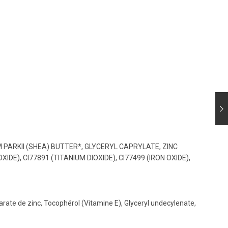
PARKII (SHEA) BUTTER*, GLYCERYL CAPRYLATE, ZINC
E), CI77891 (TITANIUM DIOXIDE), CI77499 (IRON OXIDE),
éarate de zinc, Tocophérol (Vitamine E), Glyceryl undecylenate,