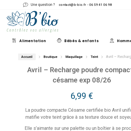
Une question ?
contact@b-bio.fr - 06 59 41 06 98
Alimentation
Bébés & enfants
Homm
Avril – Recha
Accueil
Boutique
Maquillage
Teint
Avril – Recharge poudre compac
césame exp 08/26
6,99
€
La poudre compacte Césame certifiée bio Avril unifi
matifie votre teint grâce à sa texture douce et soye
Elle s’aimante sur une palette ou un boîtier à se pro