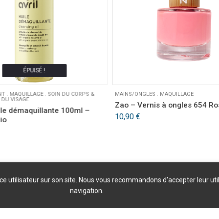
ÉPUISÉ !
NT
.
MAQUILLAGE
.
SOIN DU CORPS &
MAINS/ONGLES
.
MAQUILLAGE
 DU VISAGE
Zao – Vernis à ongles 654 R
ile démaquillante 100ml –
10,90
€
bio
nce utilisateur sur son site. Nous vous recommandons d'accepter leur uti
navigation.