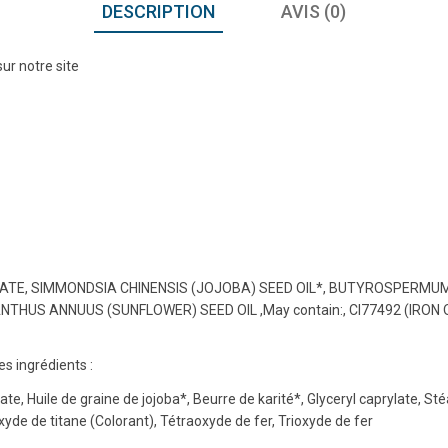
DESCRIPTION
AVIS (0)
ur notre site
TE, SIMMONDSIA CHINENSIS (JOJOBA) SEED OIL*, BUTYROSPERMUM 
S ANNUUS (SUNFLOWER) SEED OIL ,May contain:, CI77492 (IRON OXID
les ingrédients :
te, Huile de graine de jojoba*, Beurre de karité*, Glyceryl caprylate, St
oxyde de titane (Colorant), Tétraoxyde de fer, Trioxyde de fer