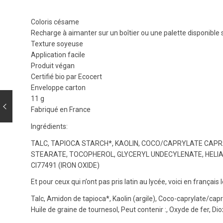
Coloris césame
Recharge à aimanter sur un boîtier ou une palette disponible s
Texture soyeuse
Application facile
Produit végan
Certifié bio par Ecocert
Enveloppe carton
11 g
Fabriqué en France
Ingrédients:
TALC, TAPIOCA STARCH*, KAOLIN, COCO/CAPRYLATE CAPRA
STEARATE, TOCOPHEROL, GLYCERYL UNDECYLENATE, HELIANTHU
CI77491 (IRON OXIDE)
Et pour ceux qui n’ont pas pris latin au lycée, voici en français 
Talc, Amidon de tapioca*, Kaolin (argile), Coco-caprylate/capra
Huile de graine de tournesol, Peut contenir :, Oxyde de fer, Di