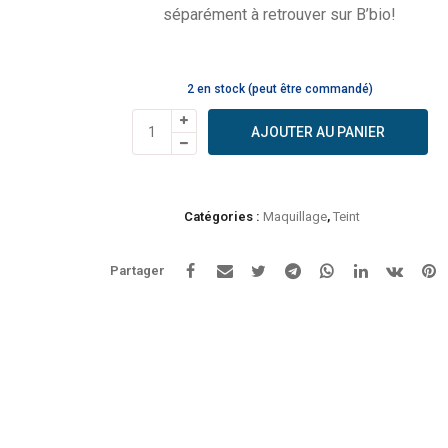
séparément à retrouver sur B’bio!
2 en stock (peut être commandé)
quantité
AJOUTER AU PANIER
de
Avril
-
Recharge
Catégories :
Maquillage
,
Teint
poudre
compacte
Partager
césame
exp
08/26