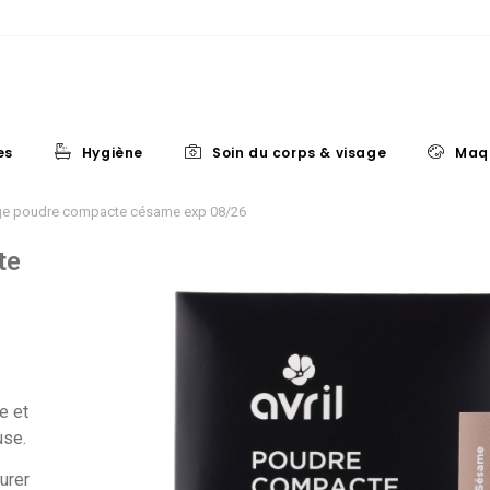
es
Hygiène
Soin du corps & visage
Maq
rge poudre compacte césame exp 08/26
te
e et
use.
curer