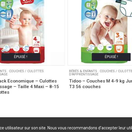
ÉPUISÉ !
ÉPUISÉ !
ANTS
.
COUCHES / CULOTTES
BÉBÉS & ENFANTS
.
COUCHES / CULOTT
SAGE
D'APPRENTISSAGE
ack Economique – Culottes
Tidoo – Couches M 4-9 kg J
ssage – Taille 4 Maxi – 8-15
T3 56 couches
ottes
nce utilisateur sur son site. Nous vous recommandons d'accepter leur uti