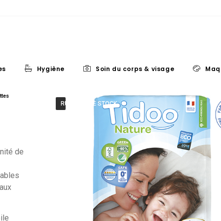
es
Hygiène
Soin du corps & visage
Maq
ttes
RUPTURE DE STOCK
nité de
tables
 aux
ile