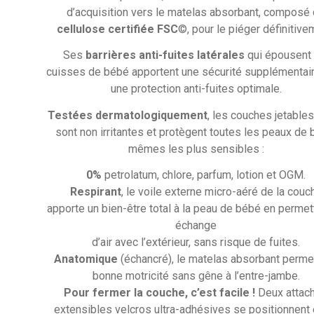
d’acquisition vers le matelas absorbant, composé
cellulose certifiée FSC
©, pour le piéger définitive
Ses
barrières anti-fuites latérales
qui épousent 
cuisses de bébé apportent une sécurité supplémentai
une protection anti-fuites optimale.
Testées dermatologiquement
, les couches jetable
sont non irritantes et protègent toutes les peaux de 
mêmes les plus sensibles :
0%
petrolatum, chlore, parfum, lotion et OGM.
Respirant
, le voile externe micro-aéré de la couc
apporte un bien-être total à la peau de bébé en permet
échange
d’air avec l’extérieur, sans risque de fuites.
Anatomique
(échancré), le matelas absorbant perme
bonne motricité sans gêne à l’entre-jambe.
Pour fermer la couche, c’est facile !
Deux attac
extensibles velcros ultra-adhésives se positionnent 