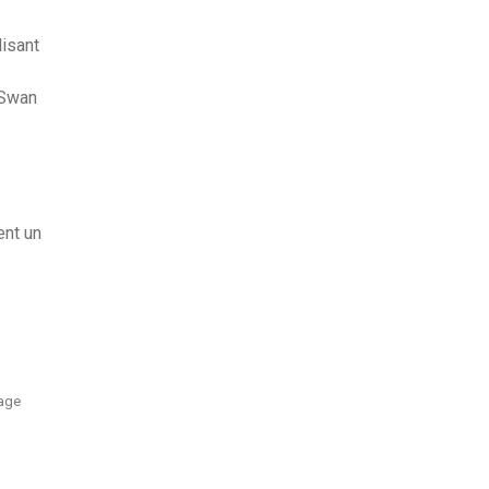
lisant
 Swan
ent un
sage