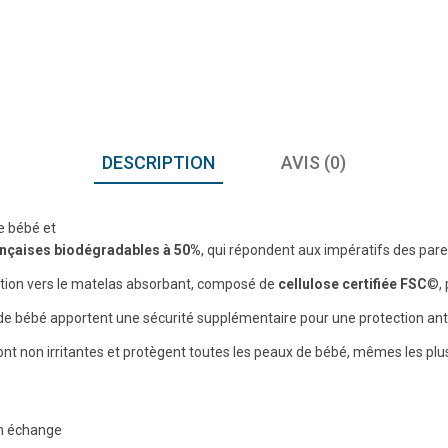
DESCRIPTION
AVIS (0)
e bébé et
ançaises biodégradables à 50%
, qui répondent aux impératifs des paren
isition vers le matelas absorbant, composé de
cellulose certifiée FSC
©, 
de bébé apportent une sécurité supplémentaire pour une protection anti
ont non irritantes et protègent toutes les peaux de bébé, mêmes les plus
un échange