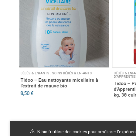
BÉBÉS & ENFANTS
.
SOINS BÉBÉS & ENFANTS
BÉBÉS & ENF
D'APPRENTIS
 *80
Tidoo – Eau nettoyante micellaire à
Tidoo – P
l’extrait de mauve bio
d’Apprenti
8,50
€
kg, 38 cul
B-bio.fr utilise des cookies pour améliorer l'expérie