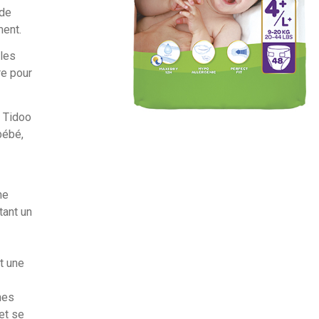
 de
ment.
les
re pour
s Tidoo
bébé,
he
tant un
t une
hes
et se